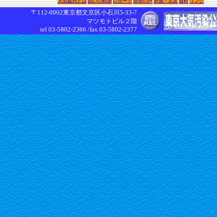
大気裁判とは
闘いの軌跡
レポート
原告の声
所感・意見
資料
リンク
〒112-0002東京都文京区小石川5-33-7
マツモトビル２階
tel 03-5802-2366 /fax 03-5802-2377