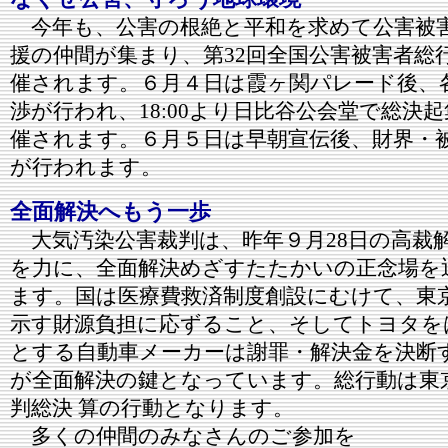
今年も、公害の根絶と平和を求めて公害被
援の仲間が集まり、第32回全国公害被害者総
催されます。６月４日は霞ヶ関パレード後、
渉が行われ、18:00より日比谷公会堂で総決
催されます。６月５日は早朝宣伝後、財界・
が行われます。
全面解決へもう一歩
大気汚染公害裁判は、昨年９月28日の高裁
を力に、全面解決めざすたたかいの正念場を
ます。国は医療費救済制度創設にむけて、東
示す財源負担に応ずること、そしてトヨタを
とする自動車メーカーは謝罪・解決金を決断
が全面解決の鍵となっています。総行動は東
判総決 算の行動となります。
多くの仲間のみなさんのご参加を